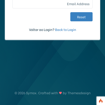
Reset
Voltar ao Login?
Back to Login
©
2026 Symox. Crafted with
by Themesdesign